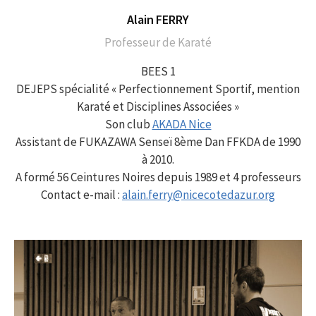
Alain FERRY
Professeur de Karaté
BEES 1
DEJEPS spécialité « Perfectionnement Sportif, mention
Karaté et Disciplines Associées »
Son club
AKADA Nice
Assistant de FUKAZAWA Senseï 8ème Dan FFKDA de 1990
à 2010.
A formé 56 Ceintures Noires depuis 1989 et 4 professeurs
Contact e-mail :
alain.ferry@nicecotedazur.org