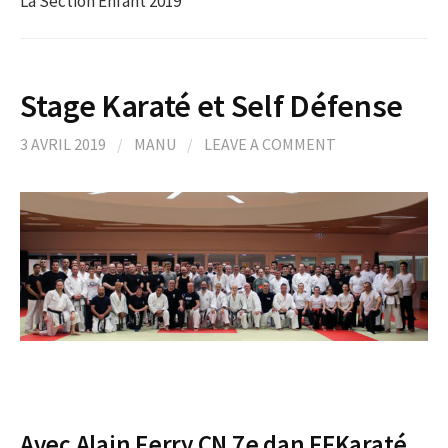
La Section Enfant 2019
Stage Karaté et Self Défense
3 AVRIL 2019
/
MANU
/
LEAVE A COMMENT
Avec Alain Ferry CN 7e dan FFKaraté