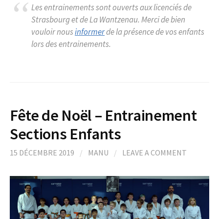
Les entrainements sont ouverts aux licenciés de
Strasbourg et de La Wantzenau. Merci de bien
vouloir nous
informer
de la présence de vos enfants
lors des entrainements.
Fête de Noël – Entrainement
Sections Enfants
15 DÉCEMBRE 2019
/
MANU
/
LEAVE A COMMENT