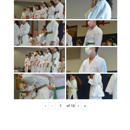
«
‹
of
18
›
»