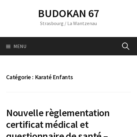
Skip
BUDOKAN 67
to
content
Strasbourg / La Wantzenau
Recherc
MENU
Catégorie :
Karaté Enfants
Nouvelle règlementation
certificat médical et
questionnaire de santé –