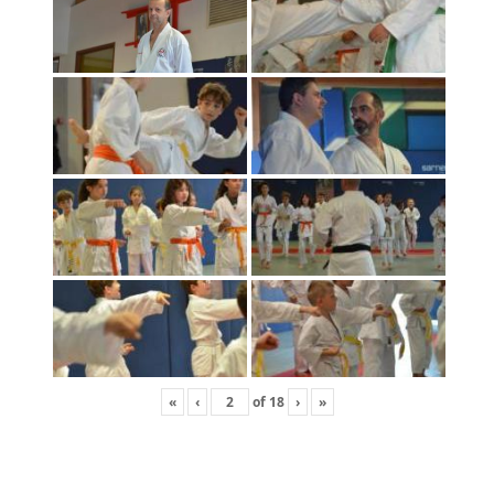
«
‹
of
18
›
»