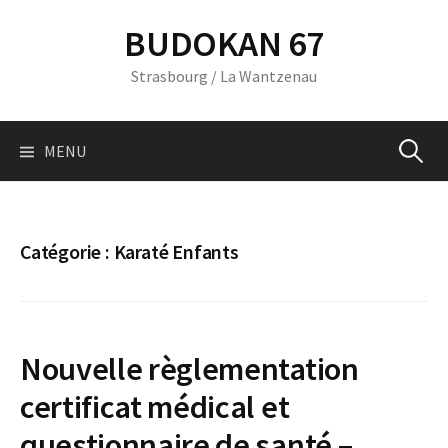
Skip
BUDOKAN 67
to
content
Strasbourg / La Wantzenau
Recherc
MENU
Catégorie :
Karaté Enfants
Nouvelle règlementation
certificat médical et
questionnaire de santé –