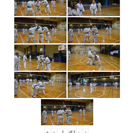
«
‹
of
2
›
»