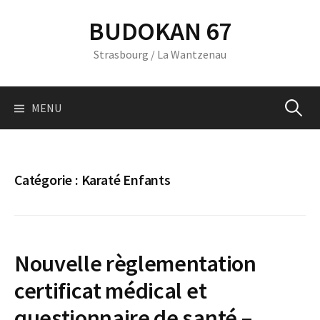
Skip
BUDOKAN 67
to
content
Strasbourg / La Wantzenau
Recherc
MENU
Catégorie :
Karaté Enfants
Nouvelle règlementation
certificat médical et
questionnaire de santé –