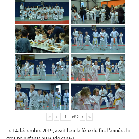
«
‹
of
2
›
»
Le 14 décembre 2019, avait lieu la fête de fin d’année du
groupe enfants au Budokan 67.