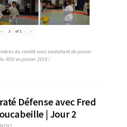
‹
of
2
›
»
 Membres du comité vous souhaitent de passer
ée. RDV en janvier 2018 !
araté Défense avec Fred
oucabeille | Jour 2
MMENT