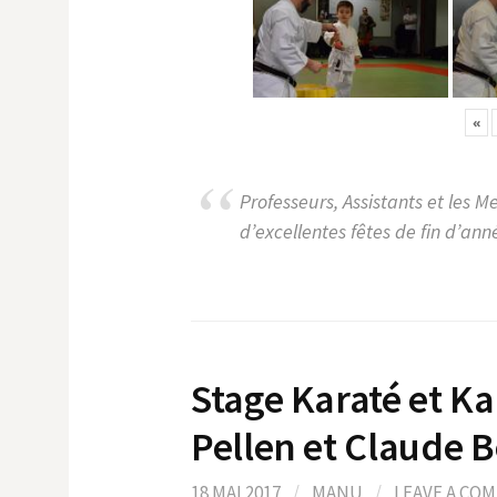
«
Professeurs, Assistants et les
d’excellentes fêtes de fin d’ann
Stage Karaté et K
Pellen et Claude B
18 MAI 2017
/
MANU
/
LEAVE A CO