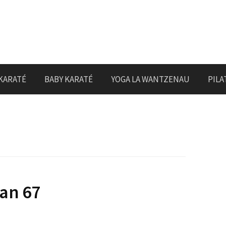
KARATÉ
BABY KARATÉ
YOGA LA WANTZENAU
PILA
an 67