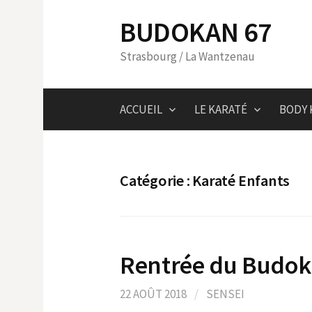
Skip
BUDOKAN 67
to
content
Strasbourg / La Wantzenau
ACCUEIL
LE KARATÉ
BODY 
Catégorie :
Karaté Enfants
Rentrée du Budok
22 AOÛT 2018
/
SENSEI