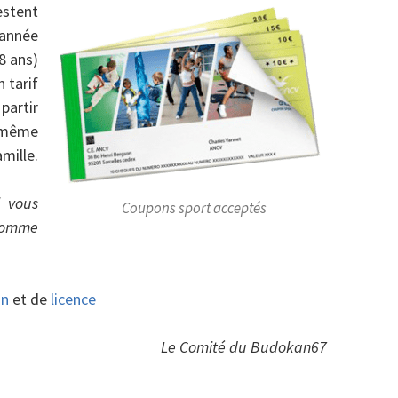
restent
’année
8 ans)
 tarif
partir
a même
amille.
l vous
Coupons sport acceptés
 somme
on
et de
licence
Le Comité du Budokan67