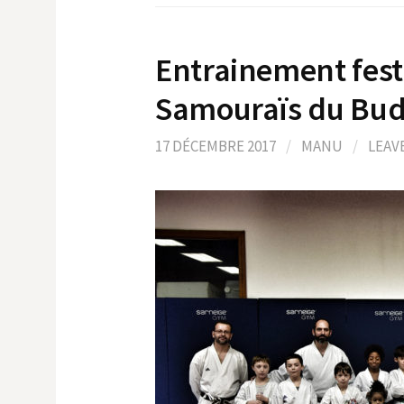
Entrainement festi
Samouraïs du Bud
17 DÉCEMBRE 2017
/
MANU
/
LEAV