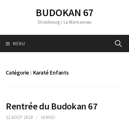
Skip
BUDOKAN 67
to
content
Strasbourg / La Wantzenau
Recherc
MENU
Catégorie :
Karaté Enfants
Rentrée du Budokan 67
22 AOÛT 2018
/
SENSEI