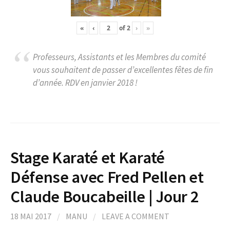
«
‹
of
2
›
»
Professeurs, Assistants et les Membres du comité
vous souhaitent de passer d’excellentes fêtes de fin
d’année. RDV en janvier 2018 !
Stage Karaté et Karaté
Défense avec Fred Pellen et
Claude Boucabeille | Jour 2
18 MAI 2017
/
MANU
/
LEAVE A COMMENT