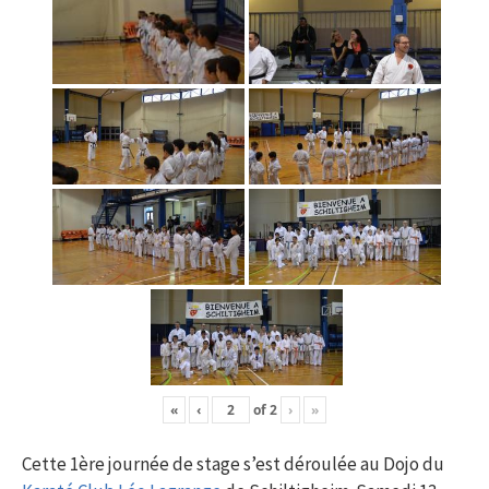
«
‹
of
2
›
»
Cette 1ère journée de stage s’est déroulée au Dojo du