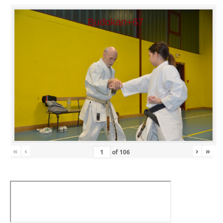
Budokan+67
«
‹
›
»
of
106