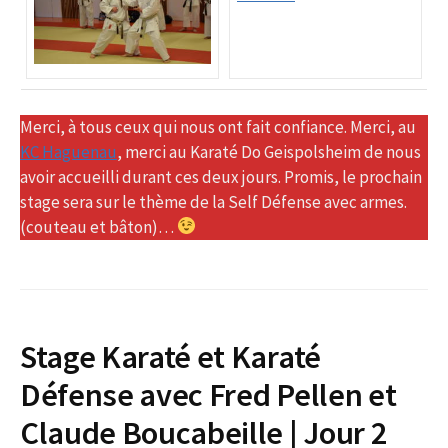
Merci, à tous ceux qui nous ont fait confiance. Merci, au
KC Haguenau
, merci au Karaté Do Geispolsheim de nous
avoir accueilli durant ces deux jours. Promis, le prochain
stage sera sur le thème de la Self Défense avec armes.
(couteau et bâton)…
Stage Karaté et Karaté
Défense avec Fred Pellen et
Claude Boucabeille | Jour 2