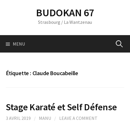
Skip
BUDOKAN 67
to
content
Strasbourg / La Wantzenau
Recherc
MENU
Étiquette :
Claude Boucabeille
Stage Karaté et Self Défense
3 AVRIL 2019
/
MANU
/
LEAVE A COMMENT