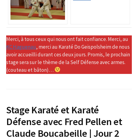
Merci, à tous ceux qui nous ont fait confiance. Merci, au
KC Haguenau
, merci au Karaté Do Geispolsheim de nous
avoir accueilli durant ces deux jours. Promis, le prochain
stage sera sur le thème de la Self Défense avec armes.
(couteau et bâton)…
Stage Karaté et Karaté
Défense avec Fred Pellen et
Claude Boucabeille | Jour 2