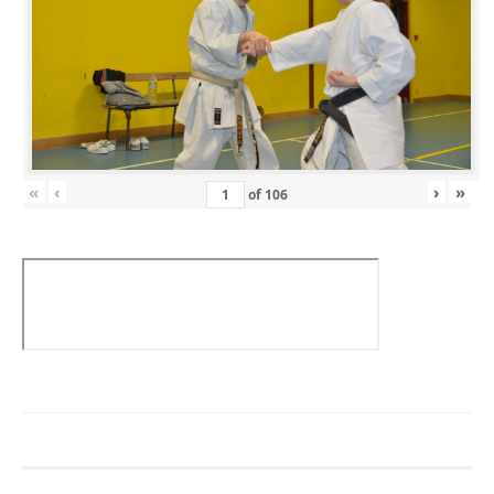
«
‹
›
»
of
106