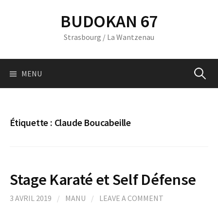
Skip
BUDOKAN 67
to
content
Strasbourg / La Wantzenau
Recherc
MENU
Étiquette :
Claude Boucabeille
Stage Karaté et Self Défense
3 AVRIL 2019
/
MANU
/
LEAVE A COMMENT