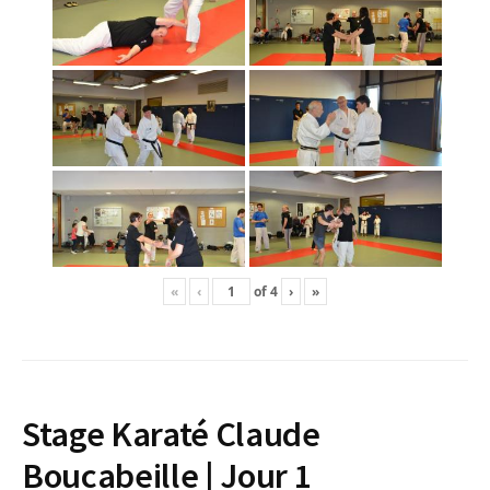
«
‹
of
4
›
»
Stage Karaté Claude
Boucabeille | Jour 1