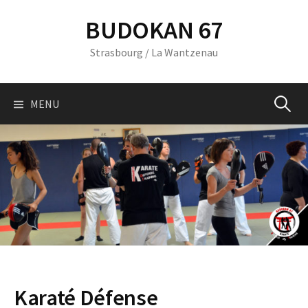
Skip
BUDOKAN 67
to
content
Strasbourg / La Wantzenau
Recherc
MENU
Karaté Défense