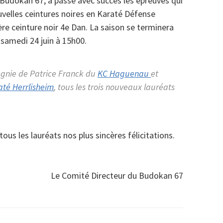
Budokan 67, a passé avec succès les épreuves qui
velles ceintures noires en Karaté Défense
re ceinture noir 4e Dan. La saison se terminera
samedi 24 juin à 15h00.
gnie de Patrice Franck du
KC Haguenau
et
té Herrlisheim
, tous les trois nouveaux lauréats
ous les lauréats nos plus sincères félicitations.
Le Comité Directeur du Budokan 67