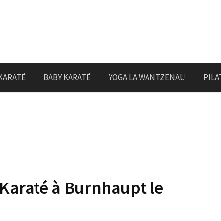
KARATÉ
BABY KARATÉ
YOGA LA WANTZENAU
PILA
Karaté à Burnhaupt le