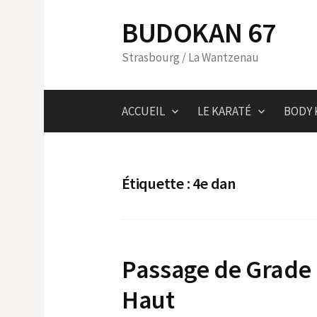
Skip
BUDOKAN 67
to
content
Strasbourg / La Wantzenau
ACCUEIL
LE KARATÉ
BODY 
Étiquette :
4e dan
Passage de Grade 
Haut