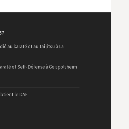
67
é au karaté et au tai jitsu à La
araté et Self-Défense à Geispolsheim
obtient le DAF