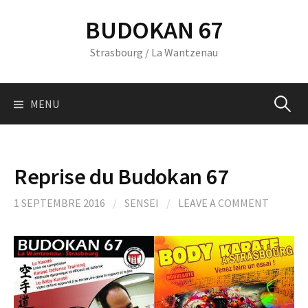
Skip
BUDOKAN 67
to
content
Strasbourg / La Wantzenau
Recherc
MENU
Reprise du Budokan 67
1 SEPTEMBRE 2016
/
SENSEI
/
LEAVE A COMMENT