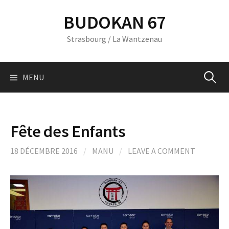
Skip
BUDOKAN 67
to
content
Strasbourg / La Wantzenau
Recherc
MENU
Fête des Enfants
18 DÉCEMBRE 2016
/
MANU
/
LEAVE A COMMENT